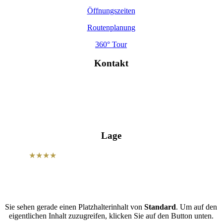
Öffnungszeiten
Routenplanung
360° Tour
Kontakt
Hohe Str. 4, 01587 Riesa
info@wettiner-hof.de
+49 3525 7180
Lage
Unser
★★★★
Hotel Wettiner Hof befindet sich in zentraler Lage
der Sportstadt Riesa und ist der optimale Ausgangspunkt für Ihre
Aktivitäten.
Sie sehen gerade einen Platzhalterinhalt von
Standard
. Um auf den
eigentlichen Inhalt zuzugreifen, klicken Sie auf den Button unten.