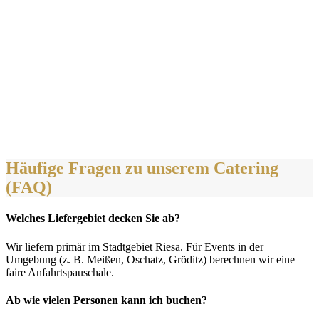
unseres Sommerfests.“
Familie Weber, Gartenparty
„Tolles Buffet, sehr freundlicher Service und eine
reibungslose Organisation. Unsere Firmenfeier in Riesa
war ein voller Erfolg.“
Sabine M., Unternehmensfeier
Häufige Fragen zu unserem Catering
(FAQ)
Welches Liefergebiet decken Sie ab?
Wir liefern primär im Stadtgebiet Riesa. Für Events in der
Umgebung (z. B. Meißen, Oschatz, Gröditz) berechnen wir eine
faire Anfahrtspauschale.
Ab wie vielen Personen kann ich buchen?