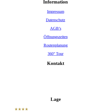
Information
Impressum
Datenschutz
AGB’s
Öffnungszeiten
Routenplanung
360° Tour
Kontakt
Hohe Str. 4, 01587 Riesa
info@wettiner-hof.de
+49 3525 7180
Lage
Unser
★★★★
Hotel Wettiner Hof befindet sich in zentraler Lage