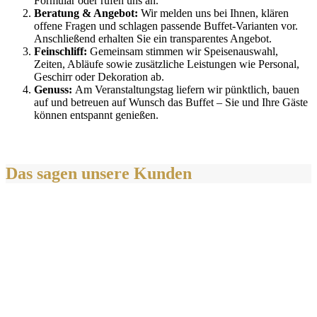
Formular oder rufen uns an.
Beratung & Angebot:
Wir melden uns bei Ihnen, klären
offene Fragen und schlagen passende Buffet-Varianten vor.
Anschließend erhalten Sie ein transparentes Angebot.
Feinschliff:
Gemeinsam stimmen wir Speisenauswahl,
Zeiten, Abläufe sowie zusätzliche Leistungen wie Personal,
Geschirr oder Dekoration ab.
Genuss:
Am Veranstaltungstag liefern wir pünktlich, bauen
auf und betreuen auf Wunsch das Buffet – Sie und Ihre Gäste
können entspannt genießen.
Das sagen unsere Kunden
“Die Auswahl beim Buffet war groß, alles frisch und sehr
lecker. Besonders die asiatischen Einflüsse kamen super
an!“
Thomas K., Geburtstagsfeier
Vom ersten Kontakt bis zum Grillbuffet lief alles
professionell. Der Grillmeister vor Ort war das Highlight