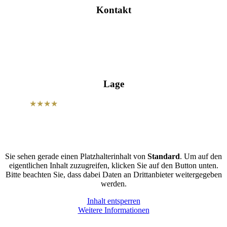
Kontakt
Hohe Str. 4, 01587 Riesa
info@wettiner-hof.de
+49 3525 7180
Lage
Unser
★★★★
Hotel Wettiner Hof befindet sich in zentraler Lage
der Sportstadt Riesa und ist der optimale Ausgangspunkt für Ihre
Aktivitäten.
Sie sehen gerade einen Platzhalterinhalt von
Standard
. Um auf den
eigentlichen Inhalt zuzugreifen, klicken Sie auf den Button unten.
Bitte beachten Sie, dass dabei Daten an Drittanbieter weitergegeben
werden.
Inhalt entsperren
Weitere Informationen