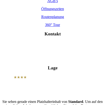
AGB’s
Öffnungszeiten
Routenplanung
360° Tour
Kontakt
Hohe Str. 4, 01587 Riesa
info@wettiner-hof.de
+49 3525 7180
Lage
Unser
★★★★
Hotel Wettiner Hof befindet sich in zentraler Lage
der Sportstadt Riesa und ist der optimale Ausgangspunkt für Ihre
Aktivitäten.
Sie sehen gerade einen Platzhalterinhalt von
Standard
. Um auf den