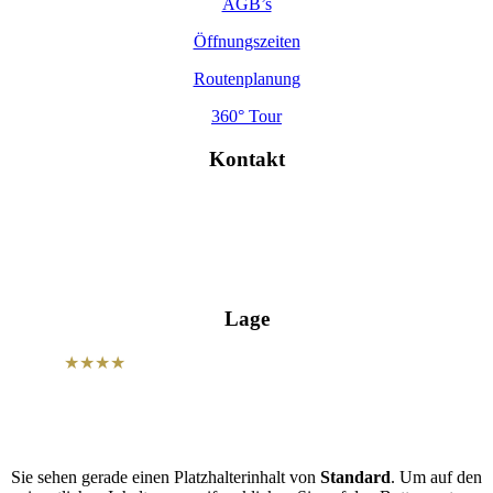
AGB’s
Öffnungszeiten
Routenplanung
360° Tour
Kontakt
Hohe Str. 4, 01587 Riesa
info@wettiner-hof.de
+49 3525 7180
Lage
Unser
★★★★
Hotel Wettiner Hof befindet sich in zentraler Lage
der Sportstadt Riesa und ist der optimale Ausgangspunkt für Ihre
Aktivitäten.
Sie sehen gerade einen Platzhalterinhalt von
Standard
. Um auf den